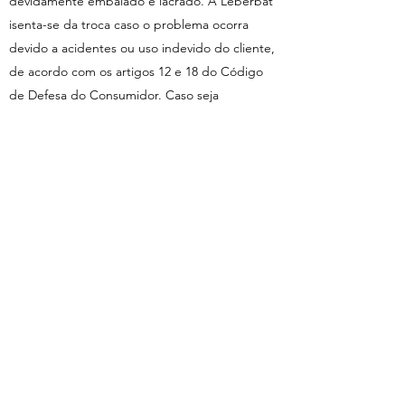
devidamente embalado e lacrado. A Leberbat
isenta-se da troca caso o problema ocorra
devido a acidentes ou uso indevido do cliente,
de acordo com os artigos 12 e 18 do Código
de Defesa do Consumidor. Caso seja
confirmado que não existe defeito na peça,
providenciaremos a devolução da mesma ao
cliente.
Serviço de Entregas
Comprar na Leberbat é seguro e fácil. Clique
nas imagens para conhecer os detalhes de
cada produto.
A loja online da Leberbat utiliza os serviços de