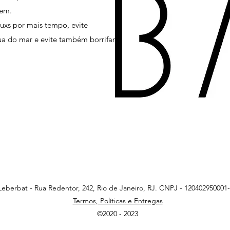
gem.
ouxs por mais tempo, evite
ua do mar e evite também borrifar
Leberbat - Rua Redentor, 242, Rio de Janeiro, RJ. CNPJ - 120402950001
Termos, Políticas e Entregas
©2020 - 2023