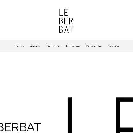
Início
Anéis
Brincos
Colares
Pulseiras
Sobre
BERBAT