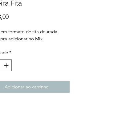
ira Fita
Preço
8,00
a em formato de fita dourada.
 pra adicionar no Mix.
dade
*
Adicionar ao carrinho