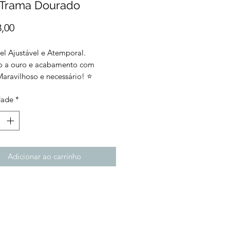
 Trama Dourado
Preço
8,00
el Ajustável e Atemporal.
 a ouro e acabamento com
Maravilhoso e necessário! ⭐️
dade
*
Adicionar ao carrinho