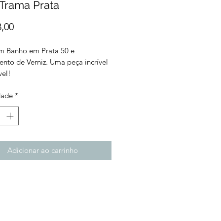
 Trama Prata
Preço
8,00
m Banho em Prata 50 e
nto de Verniz. Uma peça incrível
vel!
dade
*
Adicionar ao carrinho