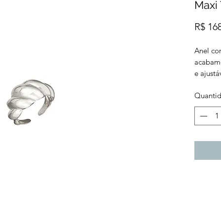
Maxi
R$ 16
Anel co
acabame
e ajustá
Quanti