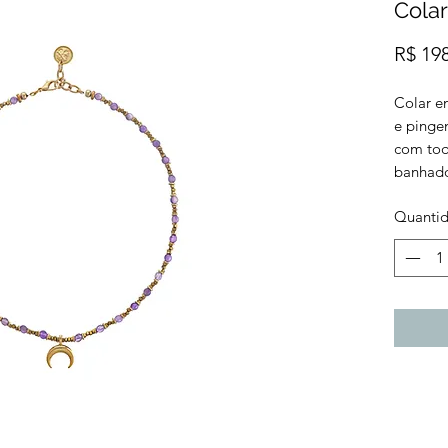
Colar
R$ 19
Colar e
e pingen
com toq
banhado
Quanti