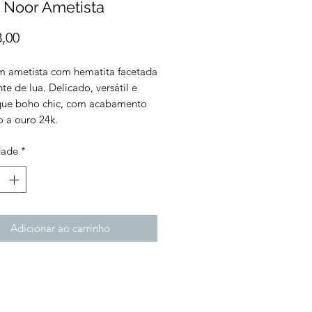
 Noor Ametista
Preço
8,00
m ametista com hematita facetada
te de lua. Delicado, versátil e
ue boho chic, com acabamento
 a ouro 24k.
dade
*
Adicionar ao carrinho